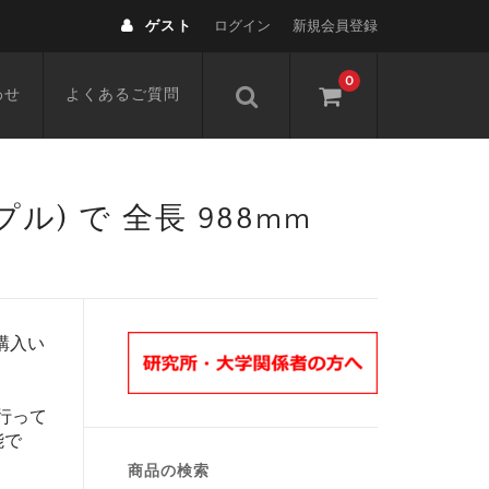
ゲスト
ログイン
新規会員登録
0
わせ
よくあるご質問
 (ニップル) で 全長 988mm
購入い
行って
能で
商品の検索