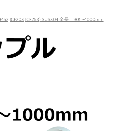
F152,ICF203,ICF253) SUS304 全長：901〜1000mm