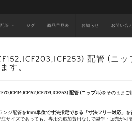
空配管
ジグ
商品早見表
お知らせ
お問い合
14,ICF152,ICF203,ICF253) 配管
います。
F70,ICF114,ICF152,ICF203,ICF253) 配管 (ニップル)
をそのままご
ランジ配管を
1mm単位で寸法指定できる「寸法フリー対応」
を
特注サイズであっても、専用の追加費用なしで製作・販売が可