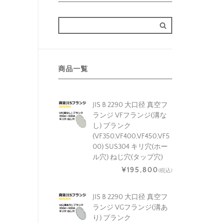
商品一覧
JIS B 2290 大口径 真空フ
ランジ VFフランジ(溝な
し) ブランク
(VF350,VF400,VF450,VF5
00) SUS304 キリ穴(ホー
ル穴) ねじ穴(タップ穴)
¥195,800
(税込)
JIS B 2290 大口径 真空フ
ランジ VGフランジ(溝あ
り) ブランク