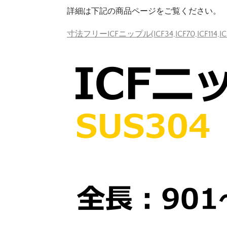
詳細は下記の商品ページをご覧ください。
寸法フリーICFニップル(ICF34,ICF70,ICF114,IC