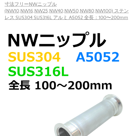
寸法フリーNWニップル
(NW10,NW16,NW25,NW40,NW50,NW80,NW100) ステン
レス SUS304 SUS316L アルミ A5052 全長：100〜200mm