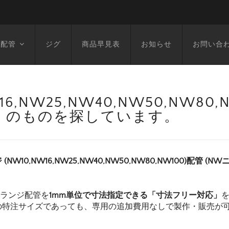
空配管
ジグ
商品早見表
お知らせ
お問い合
6,NW25,NW40,NW50,NW80
139L) のものを探しています。
 (NW10,NW16,NW25,NW40,NW50,NW80,NW100)配管 (N
フランジ配管を
1mm単位で寸法指定できる「寸法フリー対応」
の特注サイズであっても、専用の追加費用なしで製作・販売が