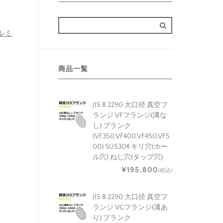
アルミ
商品一覧
JIS B 2290 大口径 真空フ
ランジ VFフランジ(溝な
し) ブランク
(VF350,VF400,VF450,VF5
00) SUS304 キリ穴(ホー
ル穴) ねじ穴(タップ穴)
¥195,800
(税込)
JIS B 2290 大口径 真空フ
ランジ VGフランジ(溝あ
り) ブランク