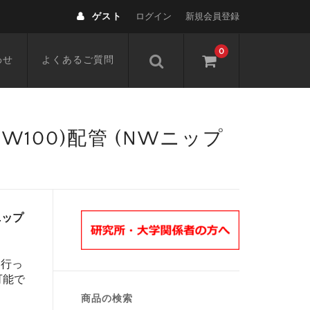
ゲスト
ログイン
新規会員登録
0
わせ
よくあるご質問
,NW100)配管 (NWニップ
Wニップ
を行っ
可能で
商品の検索