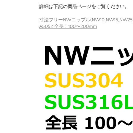
詳細は下記の商品ページをご覧ください。
寸法フリーNWニップル(NW10,NW16,NW25,NW
A5052 全長：100〜200mm