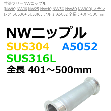
寸法フリーNWニップル
(NW10,NW16,NW25,NW40,NW50,NW80,NW100) ステン
レス SUS304 SUS316L アルミ A5052 全長：401〜500mm