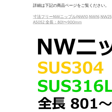
詳細は下記の商品ページをご覧ください。
寸法フリーNWニップル(NW10,NW16,NW25,NW
A5052 全長：801〜900mm