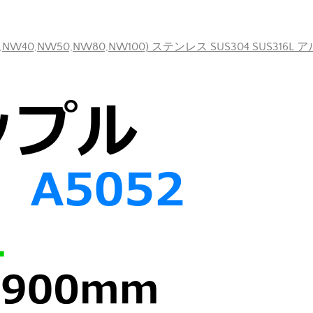
40,NW50,NW80,NW100) ステンレス SUS304 SUS316L 