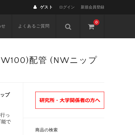
ゲスト
ログイン
新規会員登録
0
わせ
よくあるご質問
,NW100)配管 (NWニップ
Wニップ
を行っ
可能で
商品の検索