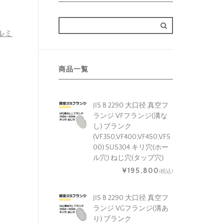
アルミ
商品一覧
JIS B 2290 大口径 真空フ
ランジ VFフランジ(溝な
し) ブランク
(VF350,VF400,VF450,VF5
00) SUS304 キリ穴(ホー
ル穴) ねじ穴(タップ穴)
¥195,800
(税込)
JIS B 2290 大口径 真空フ
ランジ VGフランジ(溝あ
り) ブランク