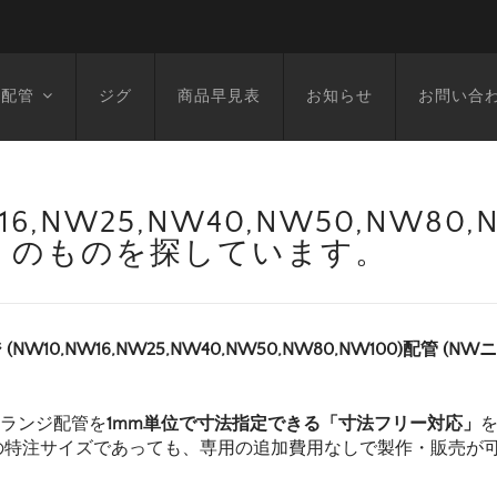
空配管
ジグ
商品早見表
お知らせ
お問い合
6,NW25,NW40,NW50,NW80
821L) のものを探しています。
 (NW10,NW16,NW25,NW40,NW50,NW80,NW100)配管 (N
フランジ配管を
1mm単位で寸法指定できる「寸法フリー対応」
の特注サイズであっても、専用の追加費用なしで製作・販売が