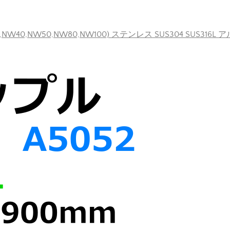
40,NW50,NW80,NW100) ステンレス SUS304 SUS316L 