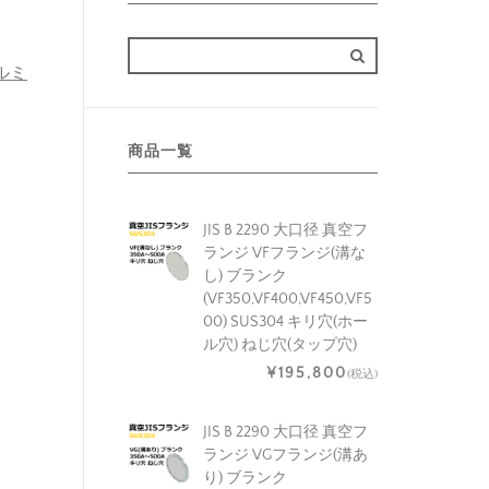
アルミ
商品一覧
JIS B 2290 大口径 真空フ
ランジ VFフランジ(溝な
し) ブランク
(VF350,VF400,VF450,VF5
00) SUS304 キリ穴(ホー
ル穴) ねじ穴(タップ穴)
¥195,800
(税込)
JIS B 2290 大口径 真空フ
ランジ VGフランジ(溝あ
り) ブランク