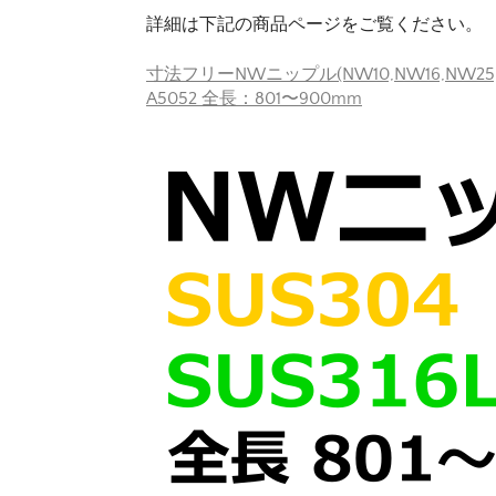
詳細は下記の商品ページをご覧ください。
寸法フリーNWニップル(NW10,NW16,NW25,NW
A5052 全長：801〜900mm