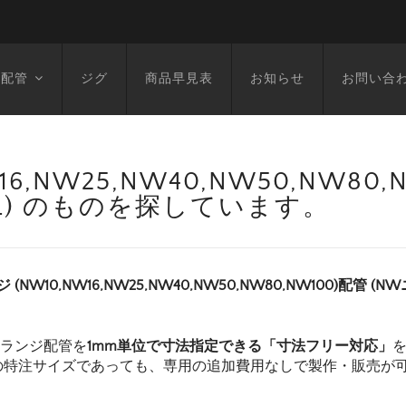
空配管
ジグ
商品早見表
お知らせ
お問い合
6,NW25,NW40,NW50,NW80
893L) のものを探しています。
 (NW10,NW16,NW25,NW40,NW50,NW80,NW100)配管 (N
フランジ配管を
1mm単位で寸法指定できる「寸法フリー対応」
の特注サイズであっても、専用の追加費用なしで製作・販売が