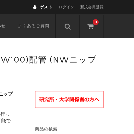
ゲスト
ログイン
新規会員登録
0
わせ
よくあるご質問
,NW100)配管 (NWニップ
Wニップ
を行っ
可能で
商品の検索