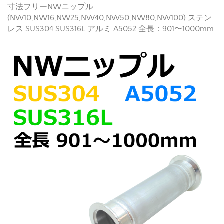
寸法フリーNWニップル
(NW10,NW16,NW25,NW40,NW50,NW80,NW100) ステン
レス SUS304 SUS316L アルミ A5052 全長：901〜1000mm