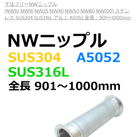
寸法フリーNWニップル
(NW10,NW16,NW25,NW40,NW50,NW80,NW100) ステン
レス SUS304 SUS316L アルミ A5052 全長：901〜1000mm