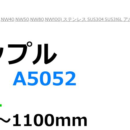
40,NW50,NW80,NW100) ステンレス SUS304 SUS316L 