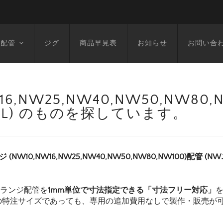
空配管
ジグ
商品早見表
お知らせ
お問い合
6,NW25,NW40,NW50,NW80
1021L) のものを探しています。
ジ (NW10,NW16,NW25,NW40,NW50,NW80,NW100)配管 (
フランジ配管を
1mm単位で寸法指定できる「寸法フリー対応」
の特注サイズであっても、専用の追加費用なしで製作・販売が