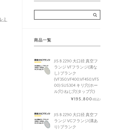
アルミ
商品一覧
JIS B 2290 大口径 真空フ
ランジ VFフランジ(溝な
し) ブランク
(VF350,VF400,VF450,VF5
00) SUS304 キリ穴(ホー
ル穴) ねじ穴(タップ穴)
¥195,800
(税込)
JIS B 2290 大口径 真空フ
ランジ VGフランジ(溝あ
り) ブランク