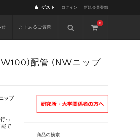
ゲスト
ログイン
新規会員登録
0
わせ
よくあるご質問
,NW100)配管 (NWニップ
NWニップ
を行っ
可能で
商品の検索