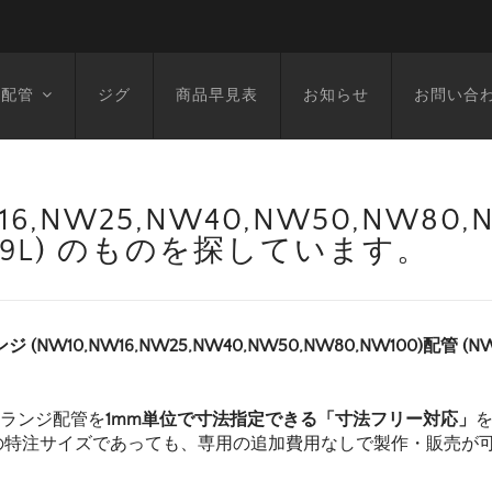
空配管
ジグ
商品早見表
お知らせ
お問い合
6,NW25,NW40,NW50,NW80
(1099L) のものを探しています。
ンジ (NW10,NW16,NW25,NW40,NW50,NW80,NW100)配管 (
フランジ配管を
1mm単位で寸法指定できる「寸法フリー対応」
の特注サイズであっても、専用の追加費用なしで製作・販売が