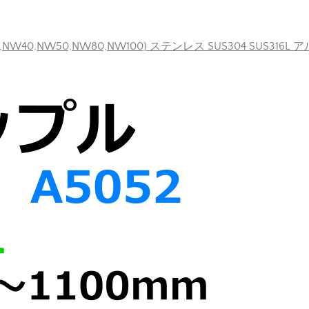
40,NW50,NW80,NW100) ステンレス SUS304 SUS316L 