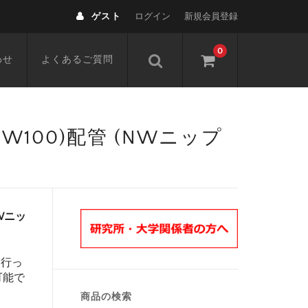
ゲスト
ログイン
新規会員登録
0
わせ
よくあるご質問
,NW100)配管 (NWニップ
NWニッ
を行っ
可能で
商品の検索