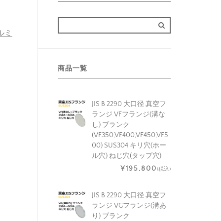
アルミ
商品一覧
JIS B 2290 大口径 真空フ
ランジ VFフランジ(溝な
し) ブランク
(VF350,VF400,VF450,VF5
00) SUS304 キリ穴(ホー
ル穴) ねじ穴(タップ穴)
¥195,800
(税込)
JIS B 2290 大口径 真空フ
ランジ VGフランジ(溝あ
り) ブランク