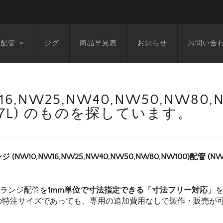
空配管
ジグ
商品早見表
お知らせ
お問い合
6,NW25,NW40,NW50,NW80
1307L) のものを探しています。
ジ (NW10,NW16,NW25,NW40,NW50,NW80,NW100)配管 (
フランジ配管を
1mm単位で寸法指定できる「寸法フリー対応」
の特注サイズであっても、専用の追加費用なしで製作・販売が