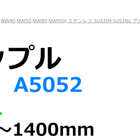
40,NW50,NW80,NW100) ステンレス SUS304 SUS316L 