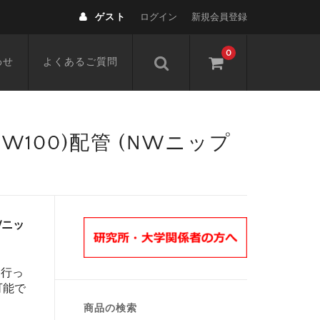
ゲスト
ログイン
新規会員登録
0
わせ
よくあるご質問
,NW100)配管 (NWニップ
NWニッ
を行っ
可能で
商品の検索