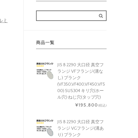
アルミ
商品一覧
JIS B 2290 大口径 真空フ
ランジ VFフランジ(溝な
し) ブランク
(VF350,VF400,VF450,VF5
00) SUS304 キリ穴(ホー
ル穴) ねじ穴(タップ穴)
¥195,800
(税込)
JIS B 2290 大口径 真空フ
ランジ VGフランジ(溝あ
り) ブランク