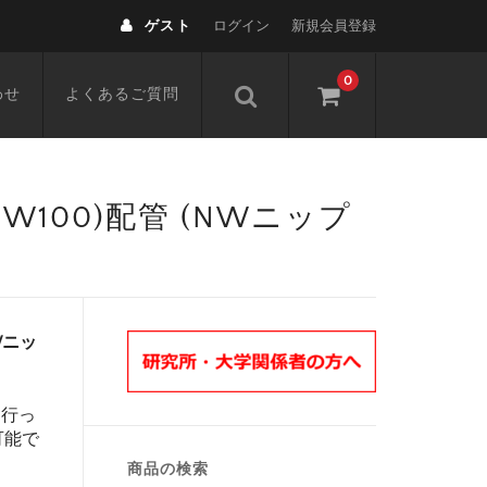
ゲスト
ログイン
新規会員登録
0
わせ
よくあるご質問
,NW100)配管 (NWニップ
NWニッ
を行っ
可能で
商品の検索