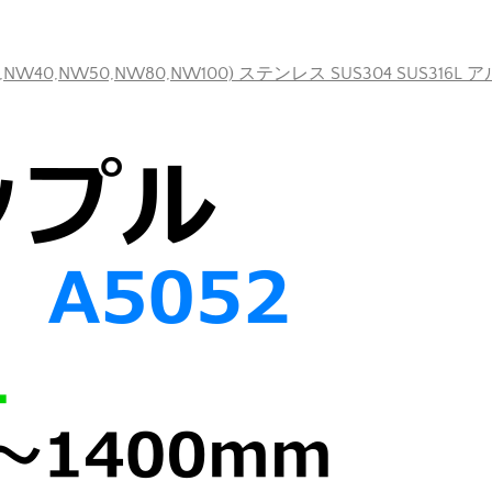
40,NW50,NW80,NW100) ステンレス SUS304 SUS316L 