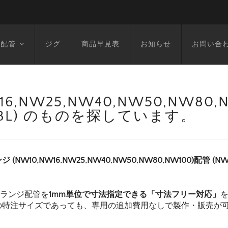
空配管
ジグ
商品早見表
お知らせ
お問い合
6,NW25,NW40,NW50,NW80
1328L) のものを探しています。
ジ (NW10,NW16,NW25,NW40,NW50,NW80,NW100)配管 (
フランジ配管を
1mm単位で寸法指定できる「寸法フリー対応」
の特注サイズであっても、専用の追加費用なしで製作・販売が