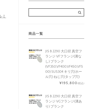
アルミ
商品一覧
JIS B 2290 大口径 真空フ
ランジ VFフランジ(溝な
し) ブランク
(VF350,VF400,VF450,VF5
00) SUS304 キリ穴(ホー
ル穴) ねじ穴(タップ穴)
¥195,800
(税込)
JIS B 2290 大口径 真空フ
ランジ VGフランジ(溝あ
り) ブランク