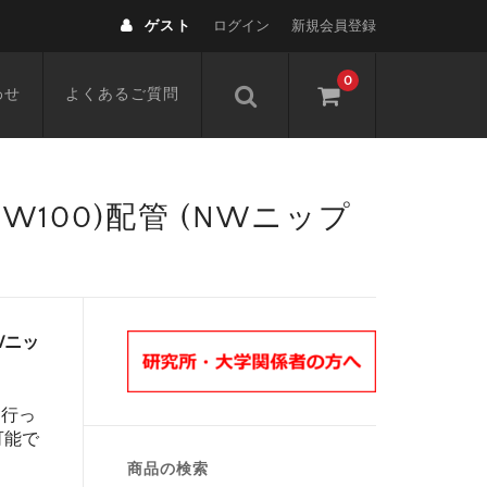
ゲスト
ログイン
新規会員登録
0
わせ
よくあるご質問
,NW100)配管 (NWニップ
NWニッ
を行っ
可能で
商品の検索