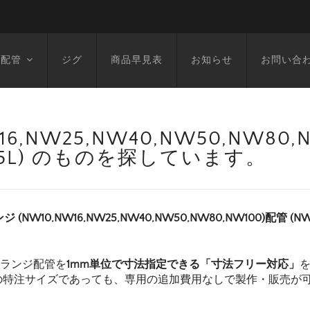
空配管
ジグ
商品早見表
お知らせ
お問い合
6,NW25,NW40,NW50,NW80
1355L) のものを探しています。
ンジ (NW10,NW16,NW25,NW40,NW50,NW80,NW100)配管 (
フランジ配管を
1mm単位で寸法指定できる「寸法フリー対応」
の特注サイズであっても、専用の追加費用なしで製作・販売が