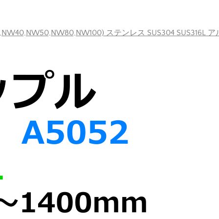
40,NW50,NW80,NW100) ステンレス SUS304 SUS316L 