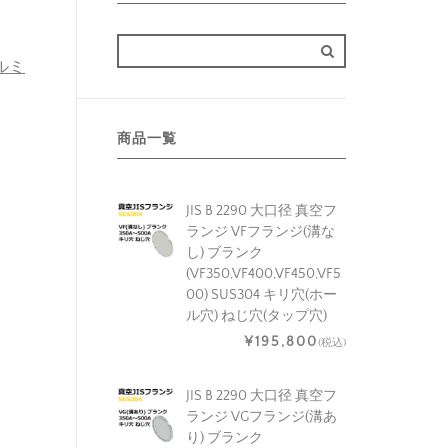
アルミ
商品一覧
JIS B 2290 大口径 真空フ
ランジ VFフランジ(溝な
し) ブランク
(VF350,VF400,VF450,VF5
00) SUS304 キリ穴(ホー
ル穴) ねじ穴(タップ穴)
¥195,800
(税込)
JIS B 2290 大口径 真空フ
ランジ VGフランジ(溝あ
り) ブランク