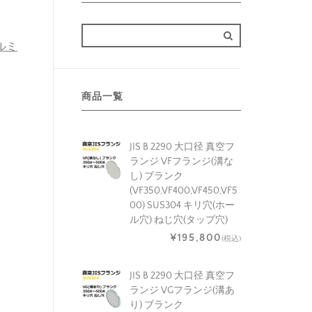
アルミ
商品一覧
JIS B 2290 大口径 真空フ
ランジ VFフランジ(溝な
し) ブランク
(VF350,VF400,VF450,VF5
00) SUS304 キリ穴(ホー
ル穴) ねじ穴(タップ穴)
¥195,800
(税込)
JIS B 2290 大口径 真空フ
ランジ VGフランジ(溝あ
り) ブランク