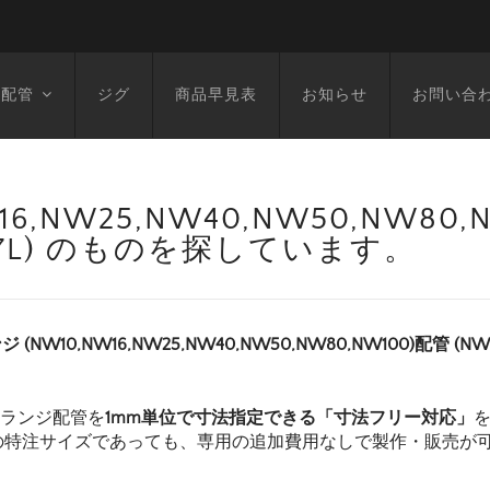
空配管
ジグ
商品早見表
お知らせ
お問い合
6,NW25,NW40,NW50,NW80
1397L) のものを探しています。
ジ (NW10,NW16,NW25,NW40,NW50,NW80,NW100)配管 (
フランジ配管を
1mm単位で寸法指定できる「寸法フリー対応」
の特注サイズであっても、専用の追加費用なしで製作・販売が