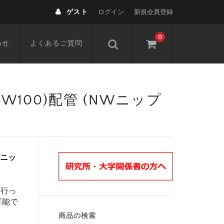
ゲスト
ログイン
新規会員登録
0
わせ
よくあるご質問
,NW100)配管 (NWニップ
NWニッ
を行っ
可能で
商品の検索