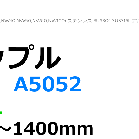
40,NW50,NW80,NW100) ステンレス SUS304 SUS316L 