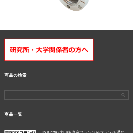
商品の検索
商品一覧
JIS B 2290 大口径 真空フランジ VFフランジ(溝な