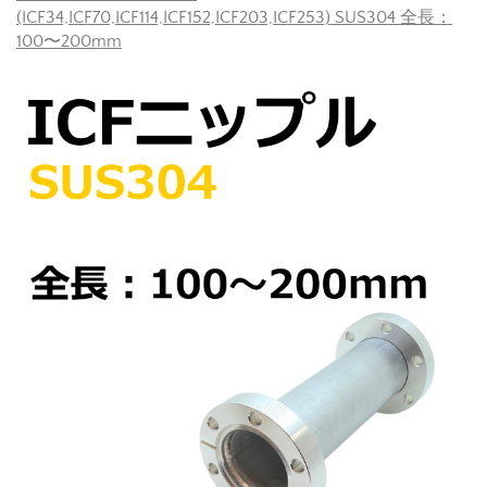
(ICF34,ICF70,ICF114,ICF152,ICF203,ICF253) SUS304 全長：
100〜200mm