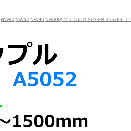
40,NW50,NW80,NW100) ステンレス SUS304 SUS316L 