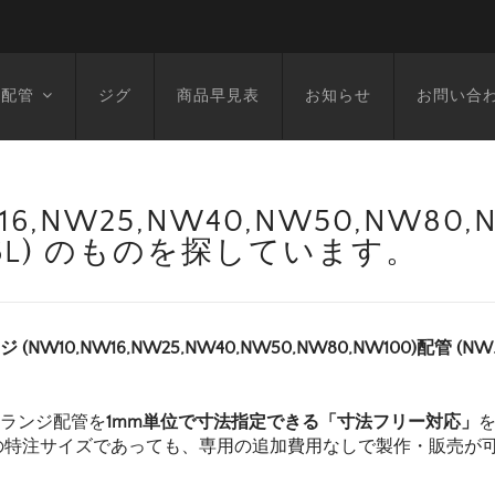
空配管
ジグ
商品早見表
お知らせ
お問い合
6,NW25,NW40,NW50,NW80
1476L) のものを探しています。
ンジ (NW10,NW16,NW25,NW40,NW50,NW80,NW100)配管 (
フランジ配管を
1mm単位で寸法指定できる「寸法フリー対応」
の特注サイズであっても、専用の追加費用なしで製作・販売が