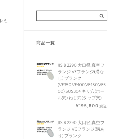
アルミ
商品一覧
JIS B 2290 大口径 真空フ
ランジ VFフランジ(溝な
し) ブランク
(VF350,VF400,VF450,VF5
00) SUS304 キリ穴(ホー
ル穴) ねじ穴(タップ穴)
¥195,800
(税込)
JIS B 2290 大口径 真空フ
ランジ VGフランジ(溝あ
り) ブランク