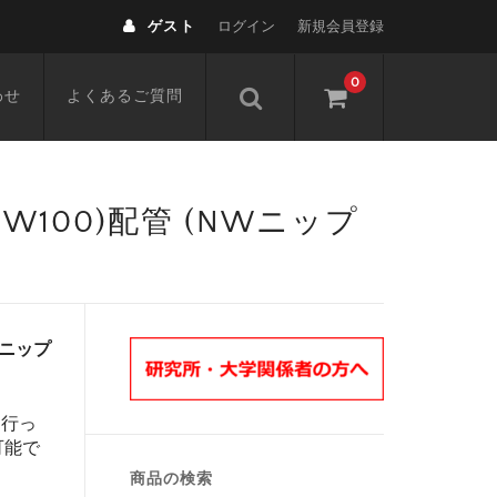
ゲスト
ログイン
新規会員登録
0
わせ
よくあるご質問
,NW100)配管 (NWニップ
NWニップ
を行っ
可能で
商品の検索