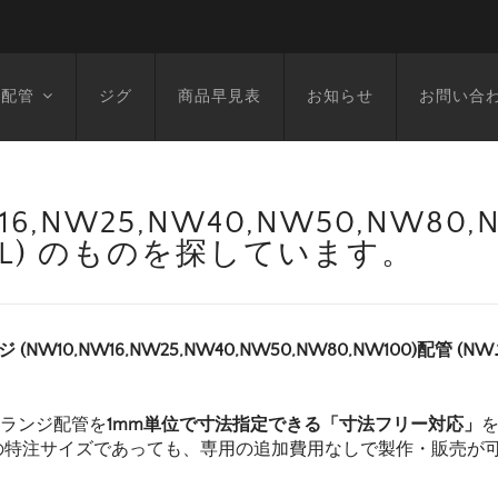
空配管
ジグ
商品早見表
お知らせ
お問い合
6,NW25,NW40,NW50,NW80
1551L) のものを探しています。
ジ (NW10,NW16,NW25,NW40,NW50,NW80,NW100)配管 (
フランジ配管を
1mm単位で寸法指定できる「寸法フリー対応」
の特注サイズであっても、専用の追加費用なしで製作・販売が