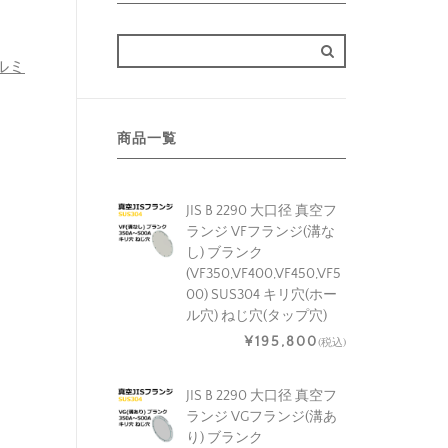
アルミ
商品一覧
JIS B 2290 大口径 真空フ
ランジ VFフランジ(溝な
し) ブランク
(VF350,VF400,VF450,VF5
00) SUS304 キリ穴(ホー
ル穴) ねじ穴(タップ穴)
¥195,800
(税込)
JIS B 2290 大口径 真空フ
ランジ VGフランジ(溝あ
り) ブランク