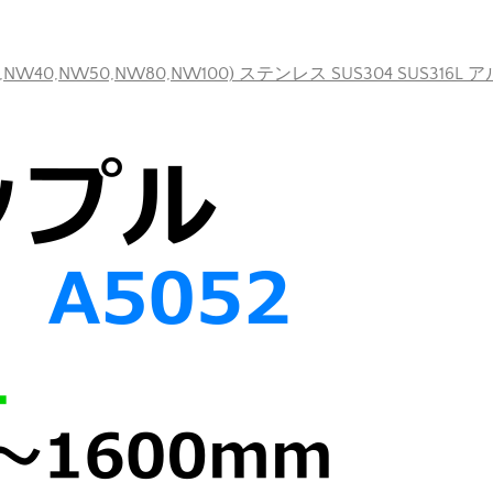
40,NW50,NW80,NW100) ステンレス SUS304 SUS316L 