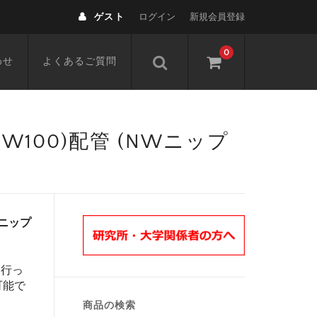
ゲスト
ログイン
新規会員登録
0
わせ
よくあるご質問
,NW100)配管 (NWニップ
NWニップ
を行っ
可能で
商品の検索