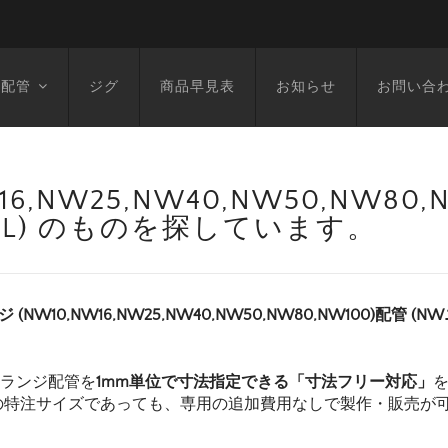
空配管
ジグ
商品早見表
お知らせ
お問い合
6,NW25,NW40,NW50,NW80
1722L) のものを探しています。
ジ (NW10,NW16,NW25,NW40,NW50,NW80,NW100)配管 (
フランジ配管を
1mm単位で寸法指定できる「寸法フリー対応」
の特注サイズであっても、専用の追加費用なしで製作・販売が