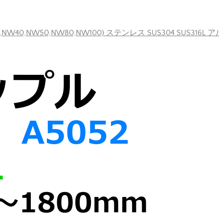
40,NW50,NW80,NW100) ステンレス SUS304 SUS316L 