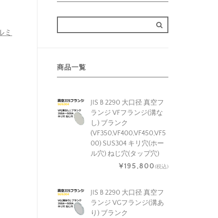
アルミ
商品一覧
JIS B 2290 大口径 真空フ
ランジ VFフランジ(溝な
し) ブランク
(VF350,VF400,VF450,VF5
00) SUS304 キリ穴(ホー
ル穴) ねじ穴(タップ穴)
¥195,800
(税込)
JIS B 2290 大口径 真空フ
ランジ VGフランジ(溝あ
り) ブランク