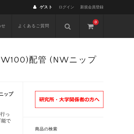
ゲスト
ログイン
新規会員登録
0
わせ
よくあるご質問
,NW100)配管 (NWニップ
NWニップ
を行っ
可能で
商品の検索