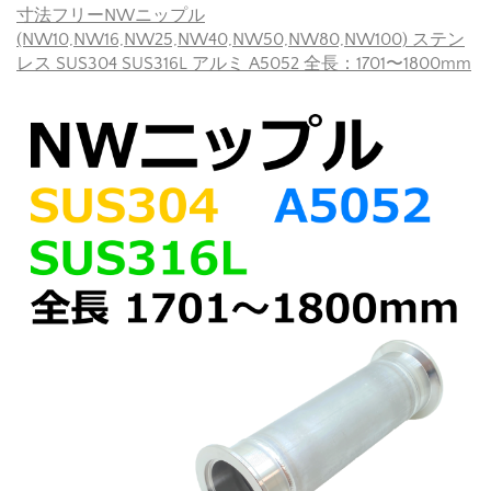
寸法フリーNWニップル
(NW10,NW16,NW25,NW40,NW50,NW80,NW100) ステン
レス SUS304 SUS316L アルミ A5052 全長：1701〜1800mm