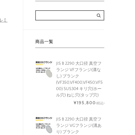
アルミ
商品一覧
JIS B 2290 大口径 真空フ
ランジ VFフランジ(溝な
し) ブランク
(VF350,VF400,VF450,VF5
00) SUS304 キリ穴(ホー
ル穴) ねじ穴(タップ穴)
¥195,800
(税込)
JIS B 2290 大口径 真空フ
ランジ VGフランジ(溝あ
り) ブランク