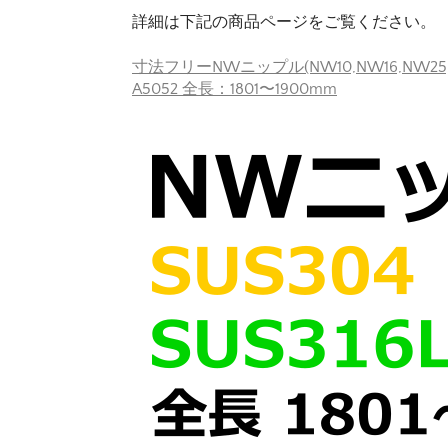
詳細は下記の商品ページをご覧ください。
寸法フリーNWニップル(NW10,NW16,NW25,NW
A5052 全長：1801〜1900mm