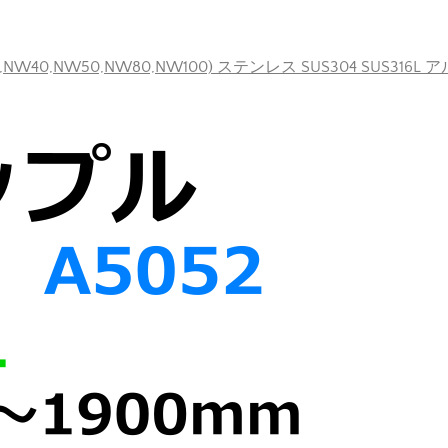
40,NW50,NW80,NW100) ステンレス SUS304 SUS316L 