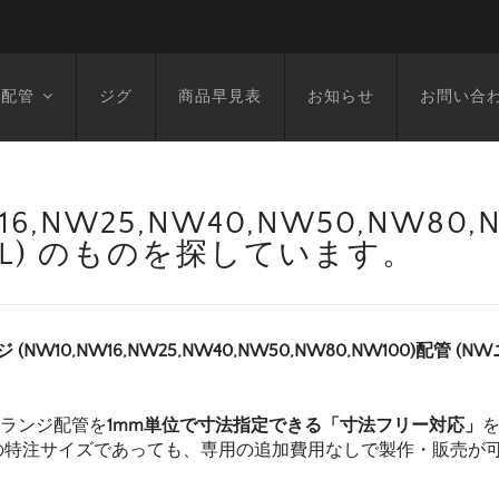
空配管
ジグ
商品早見表
お知らせ
お問い合
6,NW25,NW40,NW50,NW80
1812L) のものを探しています。
ジ (NW10,NW16,NW25,NW40,NW50,NW80,NW100)配管 (
フランジ配管を
1mm単位で寸法指定できる「寸法フリー対応」
の特注サイズであっても、専用の追加費用なしで製作・販売が