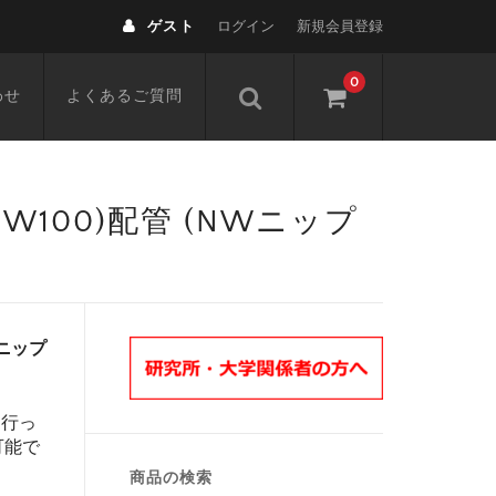
ゲスト
ログイン
新規会員登録
0
わせ
よくあるご質問
,NW100)配管 (NWニップ
NWニップ
を行っ
可能で
商品の検索