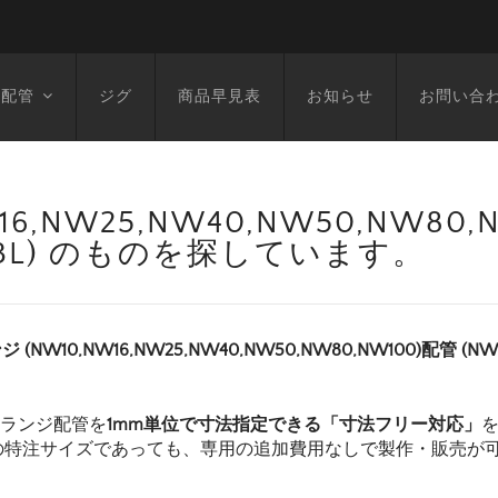
空配管
ジグ
商品早見表
お知らせ
お問い合
6,NW25,NW40,NW50,NW80
1873L) のものを探しています。
ジ (NW10,NW16,NW25,NW40,NW50,NW80,NW100)配管 (
フランジ配管を
1mm単位で寸法指定できる「寸法フリー対応」
の特注サイズであっても、専用の追加費用なしで製作・販売が