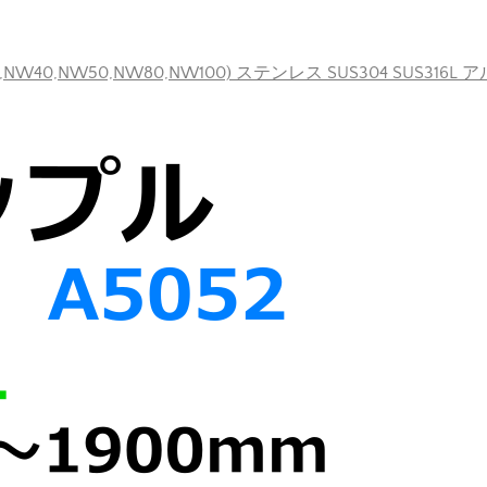
40,NW50,NW80,NW100) ステンレス SUS304 SUS316L 