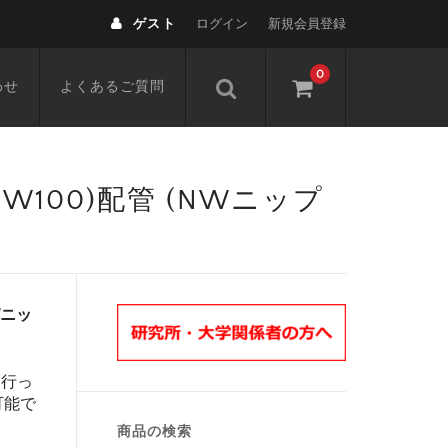
ゲスト
ログイン
新規会員登録
0
わせ
よくあるご質問
,NW100)配管 (NWニップ
NWニッ
を行っ
可能で
商品の検索