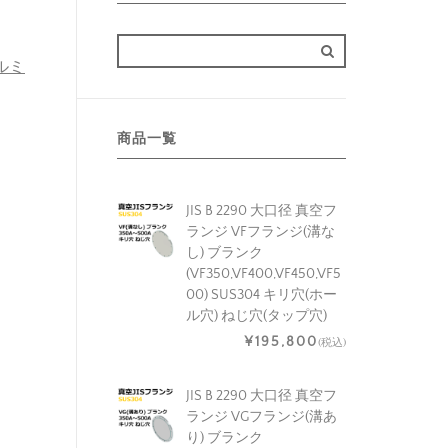
アルミ
商品一覧
JIS B 2290 大口径 真空フ
ランジ VFフランジ(溝な
し) ブランク
(VF350,VF400,VF450,VF5
00) SUS304 キリ穴(ホー
ル穴) ねじ穴(タップ穴)
¥195,800
(税込)
JIS B 2290 大口径 真空フ
ランジ VGフランジ(溝あ
り) ブランク