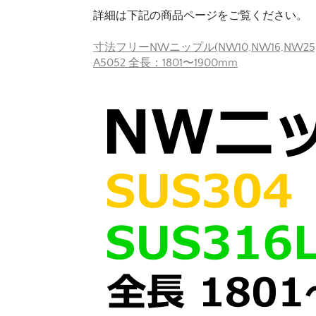
詳細は下記の商品ページをご覧ください。
寸法フリーNWニップル(NW10,NW16,NW25,NW
A5052 全長：1801〜1900mm