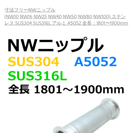
寸法フリーNWニップル
(NW10,NW16,NW25,NW40,NW50,NW80,NW100) ステン
レス SUS304 SUS316L アルミ A5052 全長：1801〜1900mm