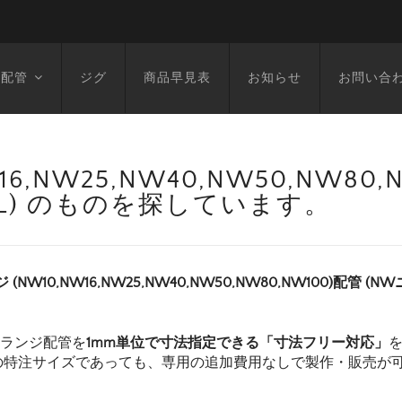
空配管
ジグ
商品早見表
お知らせ
お問い合
6,NW25,NW40,NW50,NW80
1971L) のものを探しています。
ジ (NW10,NW16,NW25,NW40,NW50,NW80,NW100)配管 (N
フランジ配管を
1mm単位で寸法指定できる「寸法フリー対応」
の特注サイズであっても、専用の追加費用なしで製作・販売が