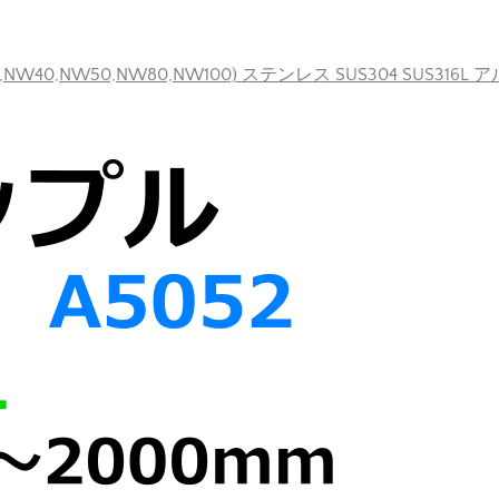
40,NW50,NW80,NW100) ステンレス SUS304 SUS316L 