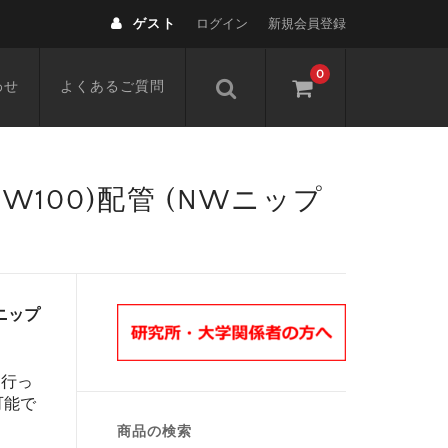
ゲスト
ログイン
新規会員登録
0
わせ
よくあるご質問
,NW100)配管 (NWニップ
Wニップ
を行っ
可能で
商品の検索