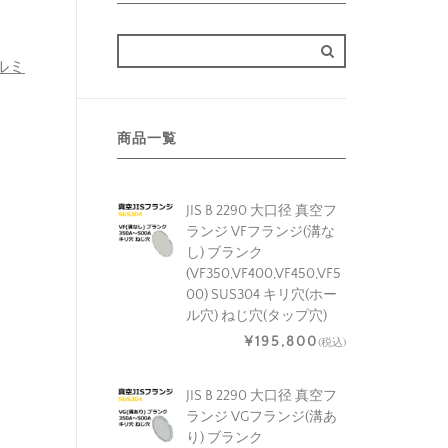
アルミ
商品一覧
JIS B 2290 大口径 真空フ
ランジ VFフランジ(溝な
し) ブランク
(VF350,VF400,VF450,VF5
00) SUS304 キリ穴(ホー
ル穴) ねじ穴(タップ穴)
¥195,800
(税込)
JIS B 2290 大口径 真空フ
ランジ VGフランジ(溝あ
り) ブランク