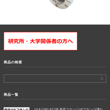
商品の検索
商品一覧
JIS B 2290 大口径 真空フランジ VFフランジ(溝な