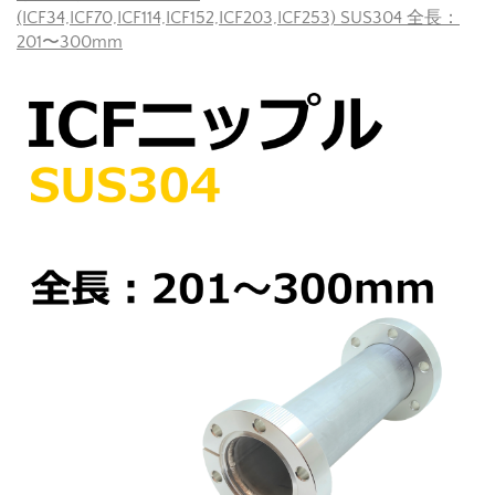
(ICF34,ICF70,ICF114,ICF152,ICF203,ICF253) SUS304 全長：
201〜300mm