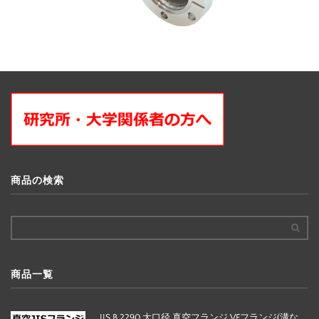
商品の検索
商品一覧
JIS B 2290 大口径 真空フランジ VFフランジ(溝な