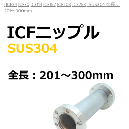
(ICF34,ICF70,ICF114,ICF152,ICF203,ICF253) SUS304 全長：
201〜300mm