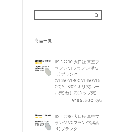
商品一覧
JIS B 2290 大口径 真空フ
ランジ VFフランジ(溝な
し) ブランク
(VF350,VF400,VF450,VF5
00) SUS304 キリ穴(ホー
ル穴) ねじ穴(タップ穴)
¥195,800
(税込)
JIS B 2290 大口径 真空フ
ランジ VGフランジ(溝あ
り) ブランク