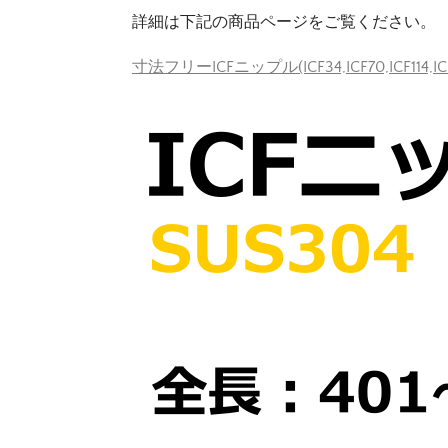
詳細は下記の商品ページをご覧ください。
寸法フリーICFニップル(ICF34,ICF70,ICF114,IC