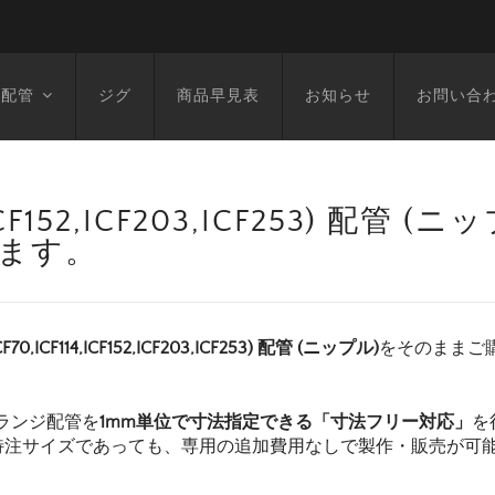
空配管
ジグ
商品早見表
お知らせ
お問い合
14,ICF152,ICF203,ICF253) 配管
います。
F70,ICF114,ICF152,ICF203,ICF253) 配管 (ニップル)
をそのままご
ランジ配管を
1mm単位で寸法指定できる「寸法フリー対応」
を
特注サイズであっても、専用の追加費用なしで製作・販売が可