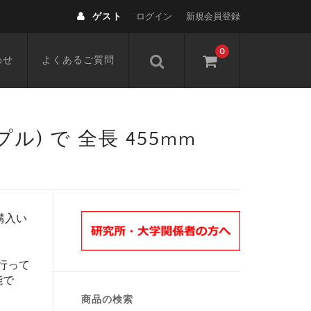
ゲスト
ログイン
新規会員登録
0
わせ
よくあるご質問
 (ニップル) で 全長 455mm
購入い
行って
能で
商品の検索