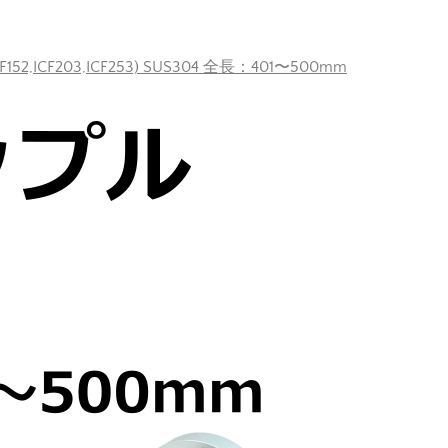
F152,ICF203,ICF253) SUS304 全長：401〜500mm