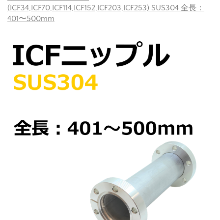
(ICF34,ICF70,ICF114,ICF152,ICF203,ICF253) SUS304 全長：
401〜500mm