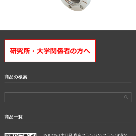
商品の検索
商品一覧
JIS B 2290 大口径 真空フランジ VFフランジ(溝な