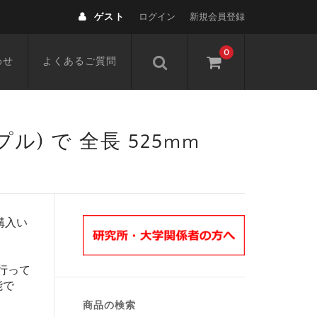
ゲスト
ログイン
新規会員登録
0
わせ
よくあるご質問
 (ニップル) で 全長 525mm
購入い
行って
能で
商品の検索