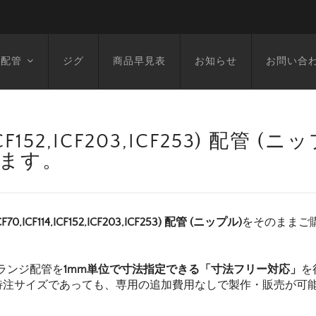
空配管
ジグ
商品早見表
お知らせ
お問い合
14,ICF152,ICF203,ICF253) 配管
います。
F70,ICF114,ICF152,ICF203,ICF253) 配管 (ニップル)
をそのままご
ランジ配管を
1mm単位で寸法指定できる「寸法フリー対応」
を
特注サイズであっても、専用の追加費用なしで製作・販売が可