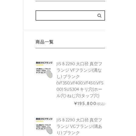
商品一覧
JIS B 2290 大口径 真空フ
ランジ VFフランジ(溝な
し) ブランク
(VF350,VF400,VF450,VF5
00) SUS304 キリ穴(ホー
ル穴) ねじ穴(タップ穴)
¥195,800
(税込)
JIS B 2290 大口径 真空フ
ランジ VGフランジ(溝あ
り) ブランク