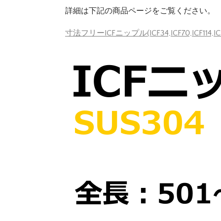
詳細は下記の商品ページをご覧ください。
寸法フリーICFニップル(ICF34,ICF70,ICF114,IC