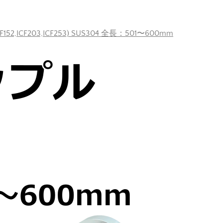
F152,ICF203,ICF253) SUS304 全長：501〜600mm