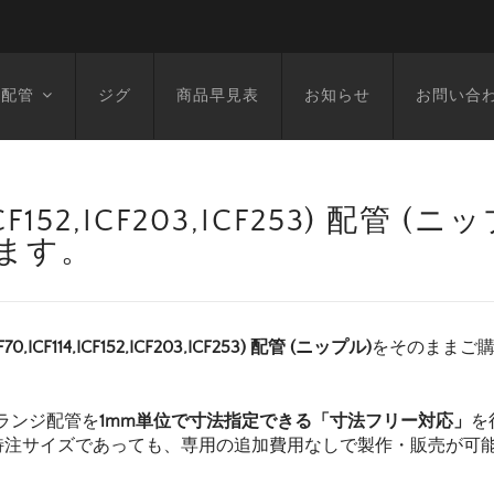
空配管
ジグ
商品早見表
お知らせ
お問い合
14,ICF152,ICF203,ICF253) 配管 
います。
F70,ICF114,ICF152,ICF203,ICF253) 配管 (ニップル)
をそのままご
ランジ配管を
1mm単位で寸法指定できる「寸法フリー対応」
を
特注サイズであっても、専用の追加費用なしで製作・販売が可