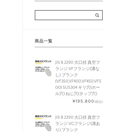
商品一覧
JIS B 2290 大口径 真空フ
ランジ VFフランジ(溝な
し) ブランク
(VF350,VF400,VF450,VF5
00) SUS304 キリ穴(ホー
ル穴) ねじ穴(タップ穴)
¥195,800
(税込)
JIS B 2290 大口径 真空フ
ランジ VGフランジ(溝あ
り) ブランク