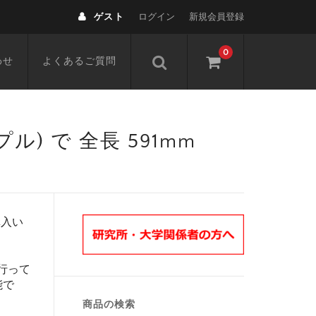
ゲスト
ログイン
新規会員登録
0
わせ
よくあるご質問
(ニップル) で 全長 591mm
購入い
行って
能で
商品の検索