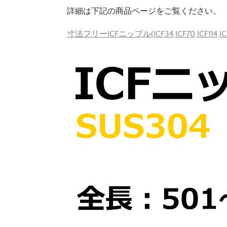
詳細は下記の商品ページをご覧ください。
寸法フリーICFニップル(ICF34,ICF70,ICF114,IC