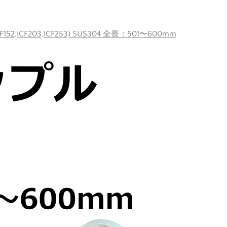
F152,ICF203,ICF253) SUS304 全長：501〜600mm