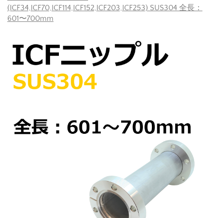
(ICF34,ICF70,ICF114,ICF152,ICF203,ICF253) SUS304 全長：
601〜700mm