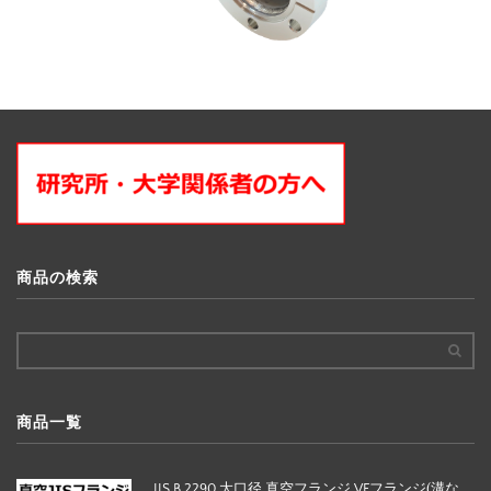
商品の検索
商品一覧
JIS B 2290 大口径 真空フランジ VFフランジ(溝な