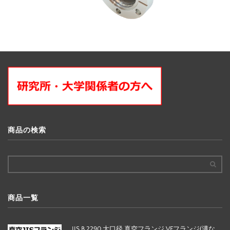
商品の検索
商品一覧
JIS B 2290 大口径 真空フランジ VFフランジ(溝な