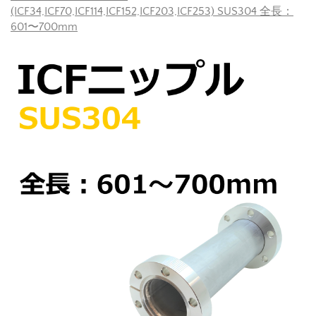
(ICF34,ICF70,ICF114,ICF152,ICF203,ICF253) SUS304 全長：
601〜700mm