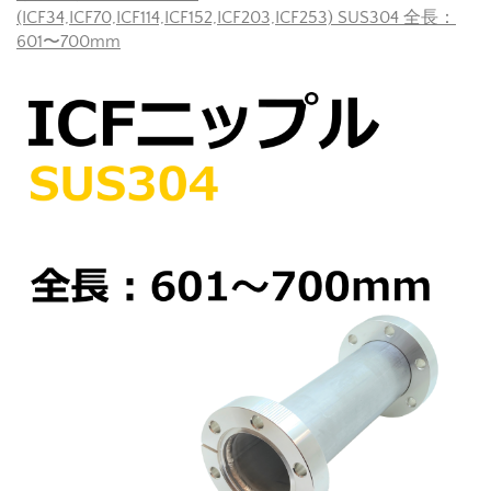
(ICF34,ICF70,ICF114,ICF152,ICF203,ICF253) SUS304 全長：
601〜700mm