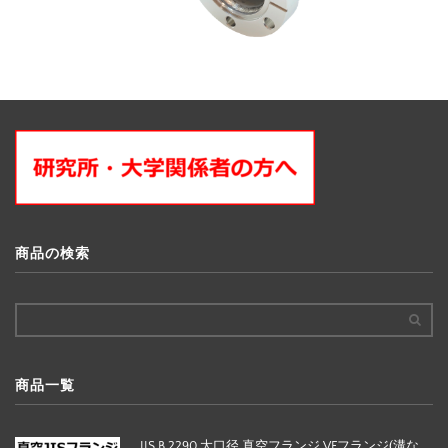
商品の検索
商品一覧
JIS B 2290 大口径 真空フランジ VFフランジ(溝な