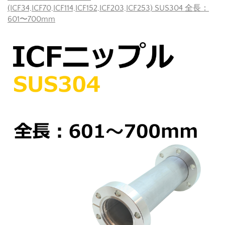
(ICF34,ICF70,ICF114,ICF152,ICF203,ICF253) SUS304 全長：
601〜700mm