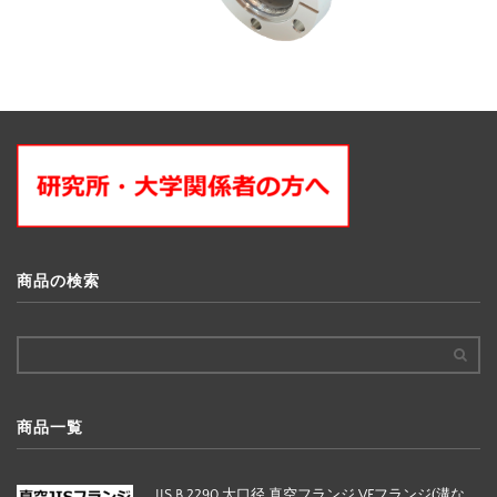
商品の検索
商品一覧
JIS B 2290 大口径 真空フランジ VFフランジ(溝な