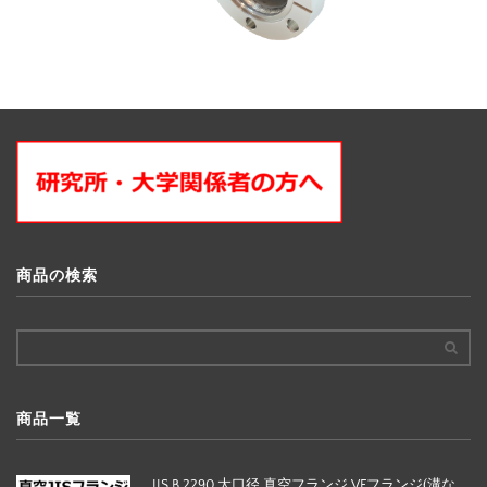
商品の検索
商品一覧
JIS B 2290 大口径 真空フランジ VFフランジ(溝な