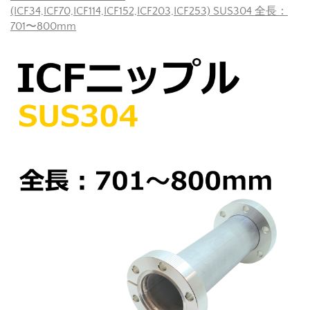
(ICF34,ICF70,ICF114,ICF152,ICF203,ICF253) SUS304 全長：
701〜800mm