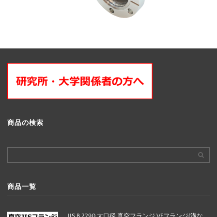
商品の検索
商品一覧
JIS B 2290 大口径 真空フランジ VFフランジ(溝な