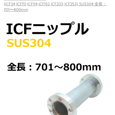
(ICF34,ICF70,ICF114,ICF152,ICF203,ICF253) SUS304 全長：
701〜800mm