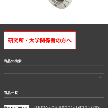
商品の検索
商品一覧
JIS B 2290 大口径 真空フランジ VFフランジ(溝な