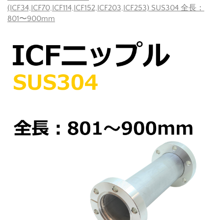
(ICF34,ICF70,ICF114,ICF152,ICF203,ICF253) SUS304 全長：
801〜900mm