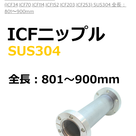
(ICF34,ICF70,ICF114,ICF152,ICF203,ICF253) SUS304 全長：
801〜900mm