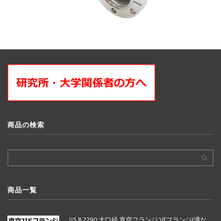
商品の検索
商品一覧
JIS B 2290 大口径 真空フランジ VFフランジ(溝な