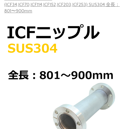
(ICF34,ICF70,ICF114,ICF152,ICF203,ICF253) SUS304 全長：
801〜900mm