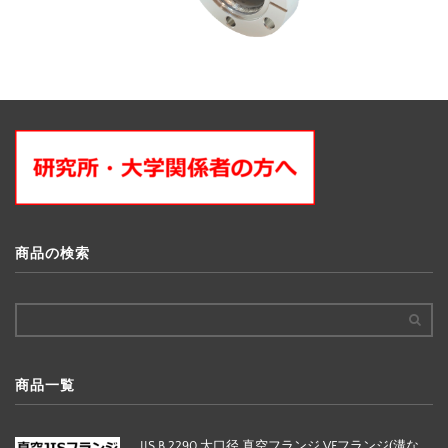
商品の検索
商品一覧
JIS B 2290 大口径 真空フランジ VFフランジ(溝な