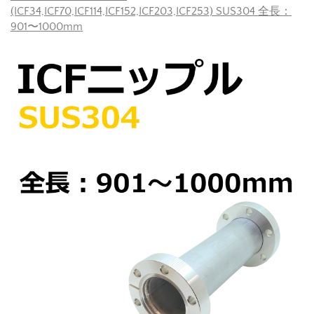
(ICF34,ICF70,ICF114,ICF152,ICF203,ICF253) SUS304 全長：
901〜1000mm