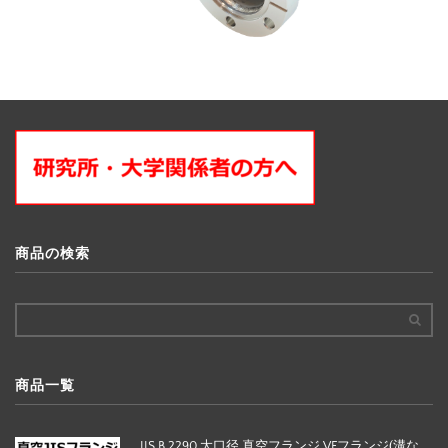
商品の検索
商品一覧
JIS B 2290 大口径 真空フランジ VFフランジ(溝な