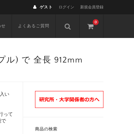
ゲスト
ログイン
新規会員登録
0
わせ
よくあるご質問
(ニップル) で 全長 912mm
入い
行って
能で
商品の検索