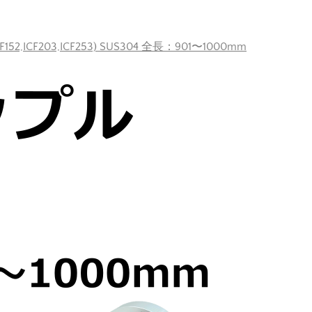
F152,ICF203,ICF253) SUS304 全長：901〜1000mm