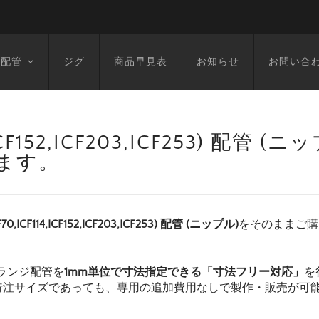
空配管
ジグ
商品早見表
お知らせ
お問い合
14,ICF152,ICF203,ICF253) 配管 
います。
F70,ICF114,ICF152,ICF203,ICF253) 配管 (ニップル)
をそのままご購
ランジ配管を
1mm単位で寸法指定できる「寸法フリー対応」
を
特注サイズであっても、専用の追加費用なしで製作・販売が可