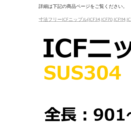
詳細は下記の商品ページをご覧ください。
寸法フリーICFニップル(ICF34,ICF70,ICF114,IC