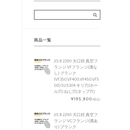
商品一覧
JIS B 2290 大口径 真空フ
ランジ VFフランジ(溝な
し) ブランク
(VF350,VF400,VF450,VF5
00) SUS304 キリ穴(ホー
ル穴) ねじ穴(タップ穴)
¥195,800
(税込)
JIS B 2290 大口径 真空フ
ランジ VGフランジ(溝あ
り) ブランク