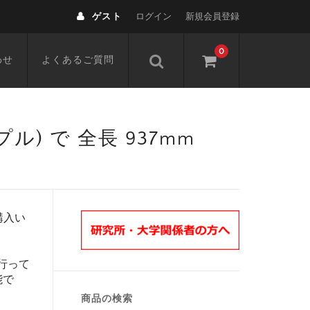
ゲスト
ログイン
新規会員登録
0
わせ
よくあるご質問
 (ニップル) で 全長 937mm
購入い
行って
能で
商品の検索