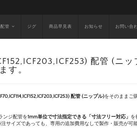
空配管
ジグ
商品早見表
お知らせ
お問い合
14,ICF152,ICF203,ICF253) 配管
います。
F70,ICF114,ICF152,ICF203,ICF253) 配管 (ニップル)
をそのままご
ランジ配管を
1mm単位で寸法指定できる「寸法フリー対応」
を
特注サイズであっても、専用の追加費用なしで製作・販売が可