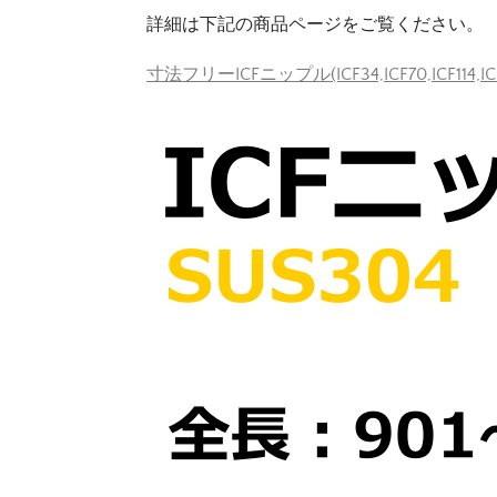
詳細は下記の商品ページをご覧ください。
寸法フリーICFニップル(ICF34,ICF70,ICF114,IC