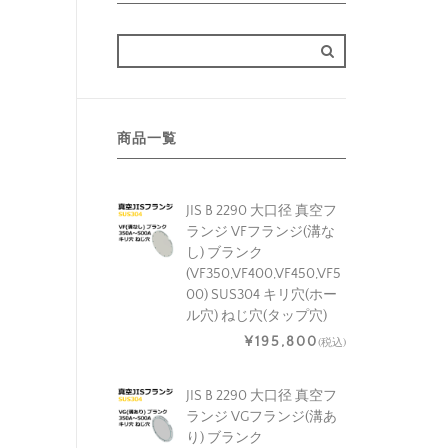
商品一覧
JIS B 2290 大口径 真空フ
ランジ VFフランジ(溝な
し) ブランク
(VF350,VF400,VF450,VF5
00) SUS304 キリ穴(ホー
ル穴) ねじ穴(タップ穴)
¥195,800
(税込)
JIS B 2290 大口径 真空フ
ランジ VGフランジ(溝あ
り) ブランク