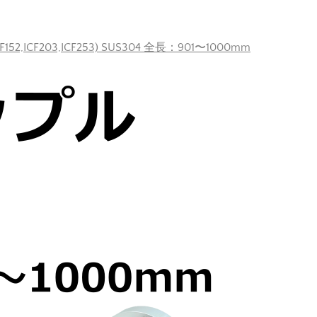
F152,ICF203,ICF253) SUS304 全長：901〜1000mm