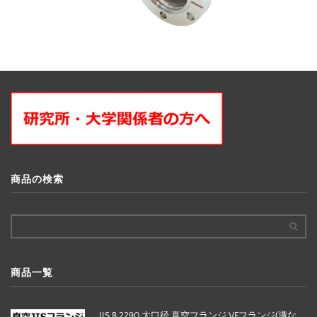
商品の検索
商品一覧
JIS B 2290 大口径 真空フランジ VFフランジ(溝な