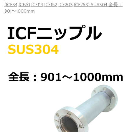
(ICF34,ICF70,ICF114,ICF152,ICF203,ICF253) SUS304 全長：
901〜1000mm