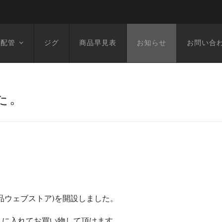
空配管
ジグ
商品早見表
お知らせ
お問い合
た。
品ウェブストア)を開設しました。
トに入れてお買い物して頂けます。