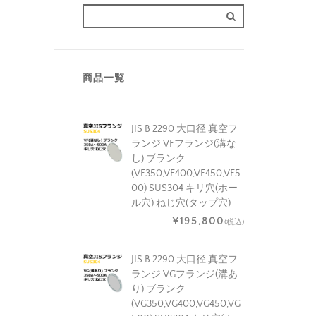
商品一覧
JIS B 2290 大口径 真空フ
ランジ VFフランジ(溝な
し) ブランク
(VF350,VF400,VF450,VF5
00) SUS304 キリ穴(ホー
ル穴) ねじ穴(タップ穴)
¥195,800
(税込)
JIS B 2290 大口径 真空フ
ランジ VGフランジ(溝あ
り) ブランク
(VG350,VG400,VG450,VG