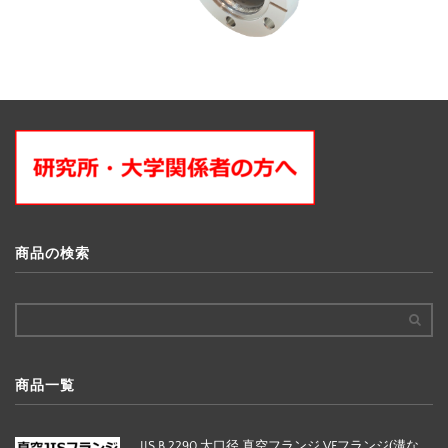
商品の検索
商品一覧
JIS B 2290 大口径 真空フランジ VFフランジ(溝な