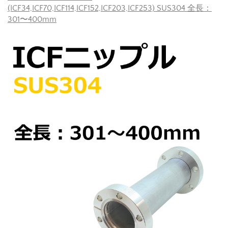
(ICF34,ICF70,ICF114,ICF152,ICF203,ICF253) SUS304 全長：
301〜400mm