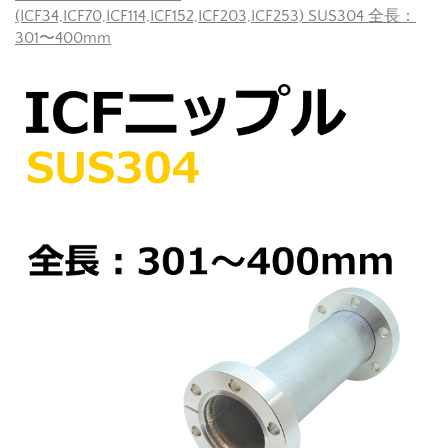
(ICF34,ICF70,ICF114,ICF152,ICF203,ICF253) SUS304 全長：
301〜400mm