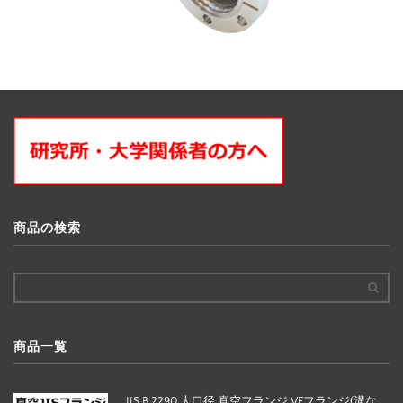
商品の検索
商品一覧
JIS B 2290 大口径 真空フランジ VFフランジ(溝な