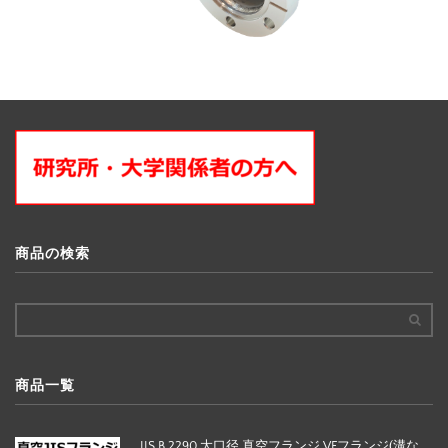
商品の検索
商品一覧
JIS B 2290 大口径 真空フランジ VFフランジ(溝な