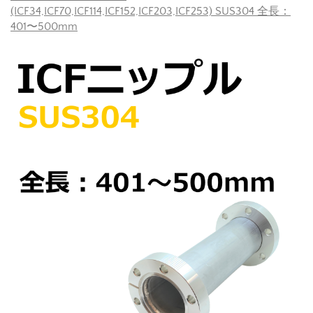
(ICF34,ICF70,ICF114,ICF152,ICF203,ICF253) SUS304 全長：
401〜500mm