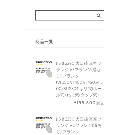
商品一覧
JIS B 2290 大口径 真空フ
ランジ VFフランジ(溝な
し) ブランク
(VF350,VF400,VF450,VF5
00) SUS304 キリ穴(ホー
ル穴) ねじ穴(タップ穴)
¥195,800
(税込)
JIS B 2290 大口径 真空フ
ランジ VGフランジ(溝あ
り) ブランク