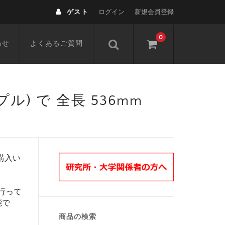
ゲスト
ログイン
新規会員登録
0
わせ
よくあるご質問
 (ニップル) で 全長 536mm
購入い
行って
能で
商品の検索