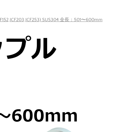
F152,ICF203,ICF253) SUS304 全長：501〜600mm