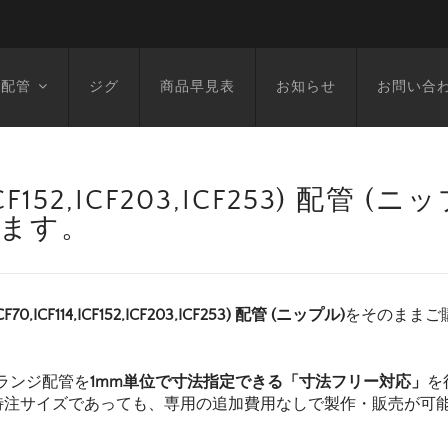
空配管
ジグ
商品早見表
お知らせ
お問い合
14,ICF152,ICF203,ICF253) 配管
います。
F70,ICF114,ICF152,ICF203,ICF253) 配管 (ニップル)
をそのままご
ランジ配管を
1mm単位で寸法指定できる「寸法フリー対応」
を
特注サイズであっても、専用の追加費用なしで製作・販売が可