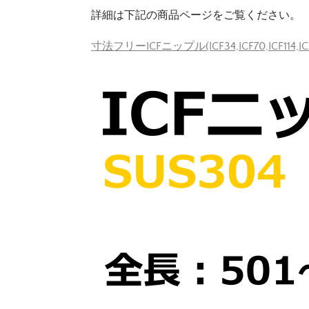
詳細は下記の商品ページをご覧ください。
寸法フリーICFニップル(ICF34,ICF70,ICF114,IC