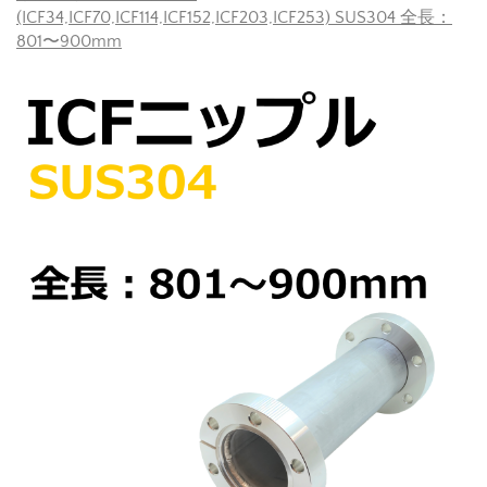
(ICF34,ICF70,ICF114,ICF152,ICF203,ICF253) SUS304 全長：
801〜900mm