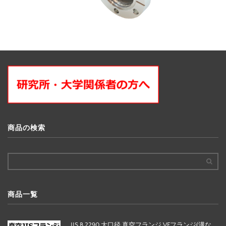
商品の検索
商品一覧
JIS B 2290 大口径 真空フランジ VFフランジ(溝な