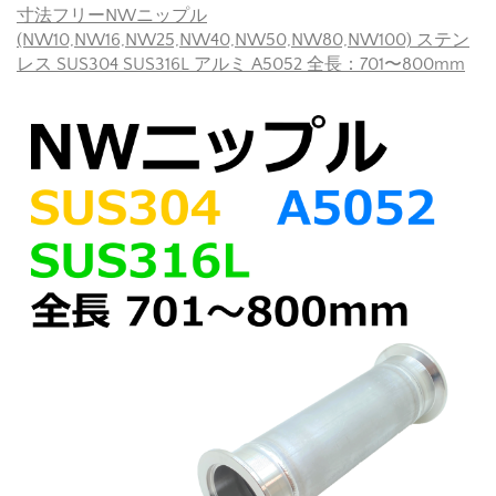
寸法フリーNWニップル
(NW10,NW16,NW25,NW40,NW50,NW80,NW100) ステン
レス SUS304 SUS316L アルミ A5052 全長：701〜800mm