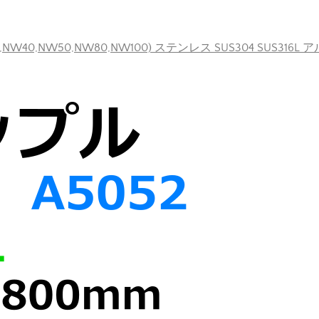
40,NW50,NW80,NW100) ステンレス SUS304 SUS316L 