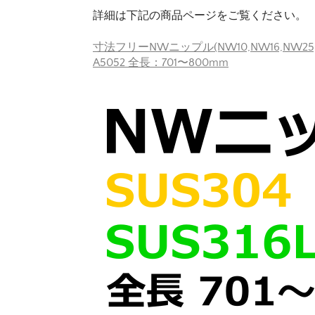
詳細は下記の商品ページをご覧ください。
寸法フリーNWニップル(NW10,NW16,NW25,NW
A5052 全長：701〜800mm