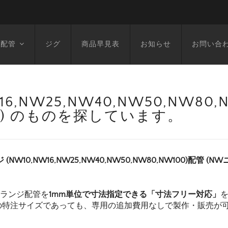
空配管
ジグ
商品早見表
お知らせ
お問い合
6,NW25,NW40,NW50,NW80
799L) のものを探しています。
 (NW10,NW16,NW25,NW40,NW50,NW80,NW100)配管 (N
フランジ配管を
1mm単位で寸法指定できる「寸法フリー対応」
の特注サイズであっても、専用の追加費用なしで製作・販売が