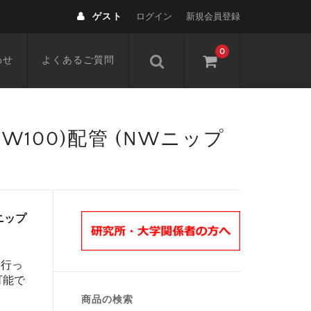
ゲスト
ログイン
新規会員登録
0
わせ
よくあるご質問
,NW100)配管 (NWニップ
Wニップ
を行っ
可能で
商品の検索