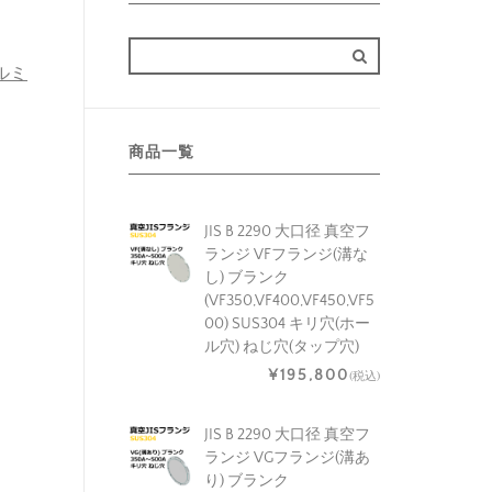
アルミ
商品一覧
JIS B 2290 大口径 真空フ
ランジ VFフランジ(溝な
し) ブランク
(VF350,VF400,VF450,VF5
00) SUS304 キリ穴(ホー
ル穴) ねじ穴(タップ穴)
¥195,800
(税込)
JIS B 2290 大口径 真空フ
ランジ VGフランジ(溝あ
り) ブランク